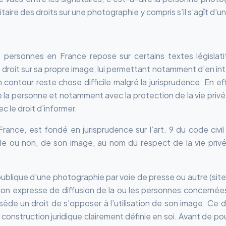
ire des droits sur une photographie y compris s’il s’agît d’un 
s personnes en France repose sur certains textes législat
roit sur sa propre image, lui permettant notamment d’en inter
n contour reste chose difficile malgré la jurisprudence. En 
e la personne et notamment avec la protection de la vie privé
c le droit d’informer.
n France, est fondé en jurisprudence sur l’art. 9 du code ci
ale ou non, de son image, au nom du respect de la vie privée,
ublique d’une photographie par voie de presse ou autre (site int
ation expresse de diffusion de la ou les personnes concernées
ède un droit de s’opposer à l’utilisation de son image. Ce droi
 construction juridique clairement définie en soi. Avant de pou