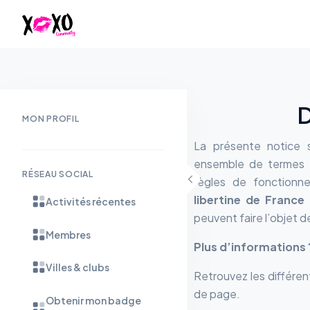
D
MON PROFIL
La présente notice s
ensemble de termes e
RÉSEAU SOCIAL
règles de fonction
libertine de France
e
Activités récentes
peuvent faire l’objet d
Membres
Plus d’informations 
Villes & clubs
Retrouvez les différen
de page.
Obtenir mon badge