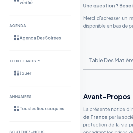
vérifié
Une question ? Besoi
Merci d’adresser un ma
disponible en bas de 
AGENDA
Agenda Des Soirées
Table Des Matièr
XOXO CARDS™
Jouer
Avant-Propos
ANNUAIRES
Tous les lieux coquins
La présente notice d’i
de France
par la soci
protection de la vie p
encadrant les prises d
SOUTENEZ-NOUS