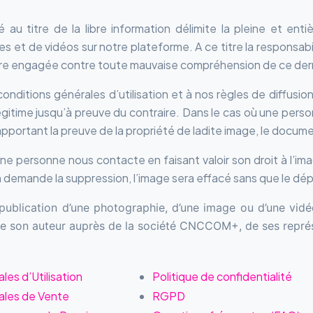
u titre de la libre information délimite la pleine et enti
s et de vidéos sur notre plateforme. A ce titre la responsabi
 engagée contre toute mauvaise compréhension de ce dern
ditions générales d’utilisation et à nos règles de diffusio
égitime jusqu’à preuve du contraire. Dans le cas où une pers
apportant la preuve de la propriété de ladite image, le docume
ne personne nous contacte en faisant valoir son droit à l’imag
n demande la suppression, l’image sera effacé sans que le dép
a publication d’une photographie, d’une image ou d’une v
 de son auteur auprès de la société CNCCOM+, de ses représ
es d’Utilisation
Politique de confidentialité
ales de Vente
RGPD