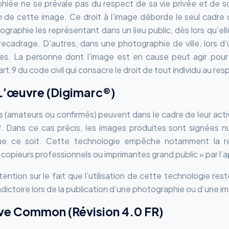
iée ne se prévale pas du respect de sa vie privée et de s
on de cette image. Ce droit à l’image déborde le seul cadre
graphie les représentant dans un lieu public, dès lors qu’e
ecadrage. D’autres, dans une photographie de ville, lors d’u
les. La personne dont l’image est en cause peut agir pour
art.9 du code civil qui consacre le droit de tout individu au resp
L’œuvre (Digimarc®)
amateurs ou confirmés) peuvent dans le cadre de leur activité
 Dans ce cas précis, les images produites sont signées nu
e ce soit. Cette technologie empêche notamment la repr
copieurs professionnels ou imprimantes grand public » par l’ap
tention sur le fait que l’utilisation de cette technologie re
dictoire lors de la publication d’une photographie ou d’une i
ve Common (Révision 4.0 FR)