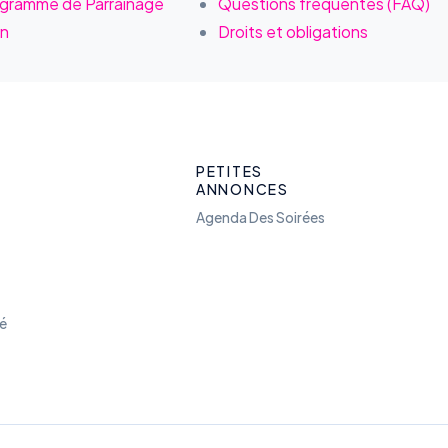
ogramme de Parrainage
Questions fréquentes (FAQ)
on
Droits et obligations
PETITES
ANNONCES
Agenda Des Soirées
ié