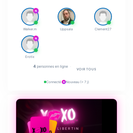
maîtres-mots.
N
Walker.m
Uppsala
Clement27
💋
N
🔥
Erotix
✨
4
personnes en ligne
·
VOIR TOUS
💋
Connecté
·
Nouveau (< 7 j)
N
❤️‍🔥
LE JEU LIBERTIN