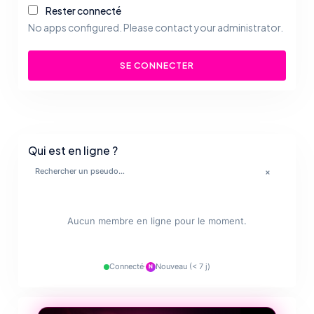
Rester connecté
No apps configured. Please contact your administrator.
SE CONNECTER
Qui est en ligne ?
💋
×
🔥
✨
Aucun membre en ligne pour le moment.
💋
Connecté
·
Nouveau (< 7 j)
N
❤️‍🔥