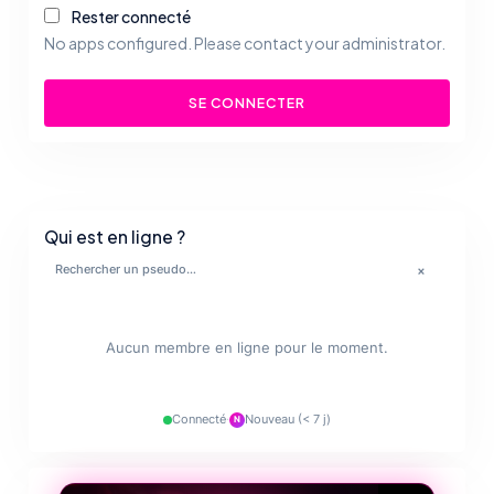
Rester connecté
No apps configured. Please contact your administrator.
SE CONNECTER
Qui est en ligne ?
💋
×
🔥
✨
Aucun membre en ligne pour le moment.
💋
Connecté
·
Nouveau (< 7 j)
N
❤️‍🔥