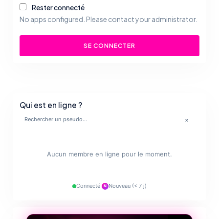
Rester connecté
No apps configured. Please contact your administrator.
SE CONNECTER
Qui est en ligne ?
×
🔥
✨
Aucun membre en ligne pour le moment.
💋
Connecté
·
Nouveau (< 7 j)
N
❤️‍🔥