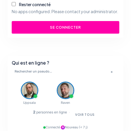
Rester connecté
No apps configured. Please contact your administrator.
SE CONNECTER
Qui est en ligne ?
×
💋
🔥
Uppsala
Raven
✨
2
personnes en ligne
·
VOIR TOUS
💋
Connecté
·
Nouveau (< 7 j)
N