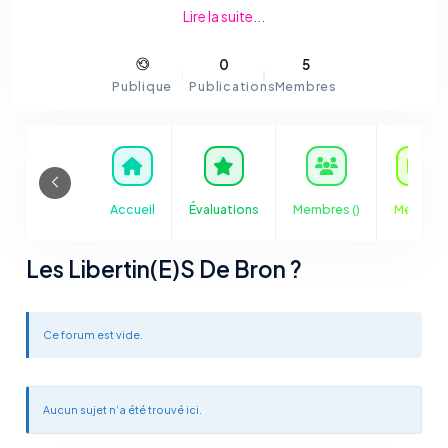
Bron est une commune française située dans la métropole de
Lire la suite...
Lyon
, en région Auvergne-Rhône-Alpes. Source :
Google
Map
/
Wikipédia
.
0
5
Publique
Publications
Membres
Accueil
Évaluations
Membres (
)
Médias
Les Libertin(e)s De Bron ?
Ce forum est vide.
Aucun sujet n’a été trouvé ici.