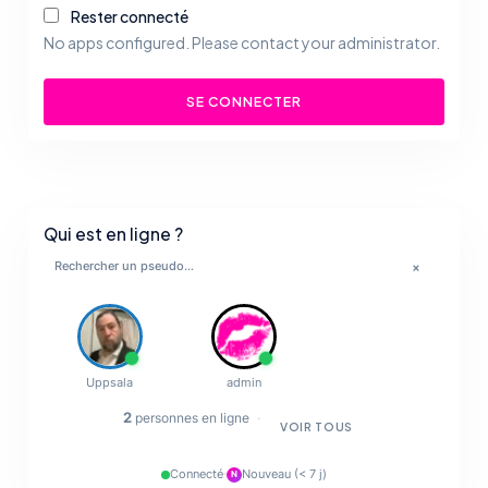
Rester connecté
No apps configured. Please contact your administrator.
SE CONNECTER
Qui est en ligne ?
×
💋
🔥
Uppsala
admin
✨
2
personnes en ligne
·
VOIR TOUS
💋
Connecté
·
Nouveau (< 7 j)
N