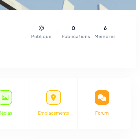
0
6
Publique
Publications
Membres
le du
e est
ance.
Médias
Emplacements
Forum