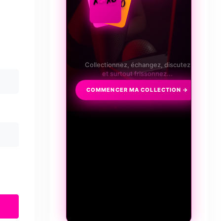
Collectionnez, échangez, discutez
et surtout frissonnez...
COMMENCER MA COLLECTION →