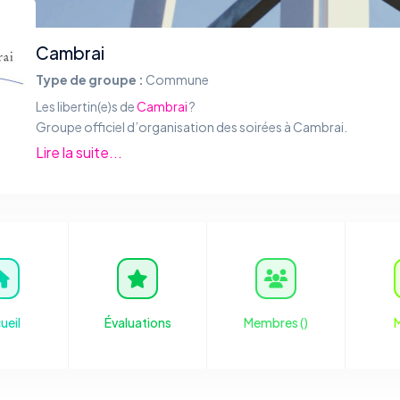
Cambrai
Type de groupe :
Commune
Les libertin(e)s de
Cambrai
?
Groupe officiel d’organisation des soirées à Cambrai.
Cambrai est une commune française, historiquement capita
Lire la suite...
Cambrésis, située dans le Département du Nord, dont ell
aujourd’hui l’une des sous-préfectures, en région Hauts-de-Fr
Source :
Google Map
/
Wikipédia
.
ueil
Évaluations
Membres (
)