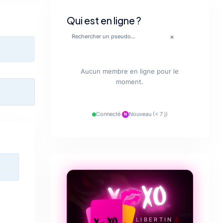
Qui est en ligne ?
×
💋
Aucun membre en ligne pour le
moment.
🔥
✨
Connecté
·
Nouveau (< 7 j)
N
💋
❤️‍🔥
LE JEU LIBERTIN