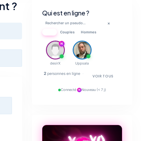
nt ?
Qui est en ligne ?
×
Tous
Couples
Hommes
N
❤️‍🔥
desirX
Uppsala
2
💋
personnes en ligne
·
VOIR TOUS
🔥
Connecté
·
Nouveau (< 7 j)
N
✨
💋