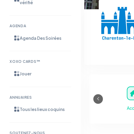
vérifié
AGENDA
Agenda Des Soirées
XOXO CARDS™
Jouer
ANNUAIRES
Acc
Tous les lieux coquins
SOUTENEZ-NOUS