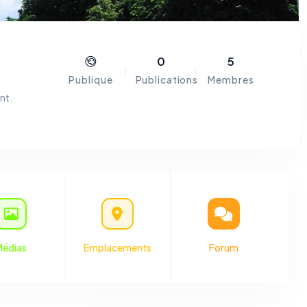
0
5
Publique
Publications
Membres
nt.
ns le
rce :
Médias
Emplacements
Forum