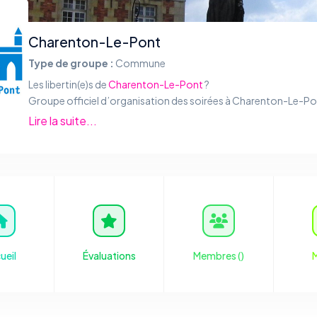
Charenton-Le-Pont
Type de groupe :
Commune
Les libertin(e)s de
Charenton-Le-Pont
?
Groupe officiel d’organisation des soirées à Charenton-Le-Po
Charenton-le-Pont est une commune française située da
Lire la suite...
département du Val-de-Marne en région Île-de-France. Sou
Google Map
/
Wikipédia
.
ueil
Évaluations
Membres (
)