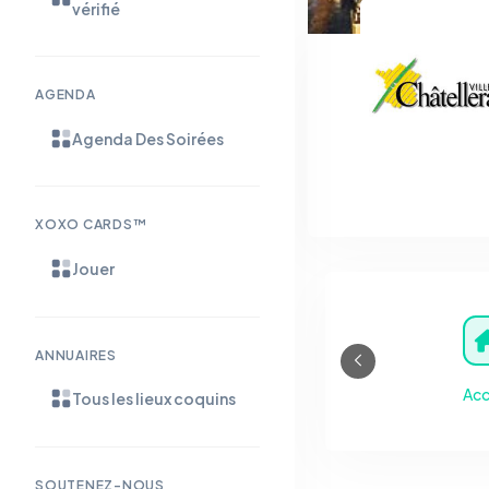
vérifié
AGENDA
Agenda Des Soirées
XOXO CARDS™
Jouer
ANNUAIRES
Acc
Tous les lieux coquins
SOUTENEZ-NOUS