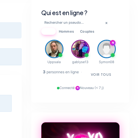
Qui est en ligne ?
×
Tous
Hommes
Couples
N
💋
Uppsala
gablyse13
Symon08
🔥
3
personnes en ligne
·
VOIR TOUS
✨
Connecté
·
Nouveau (< 7 j)
N
💋
❤️‍🔥