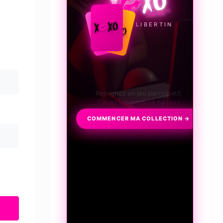
LE JEU LIBERTIN
Collectionnez, échangez, discutez
et surtout frissonnez...
COMMENCER MA COLLECTION →