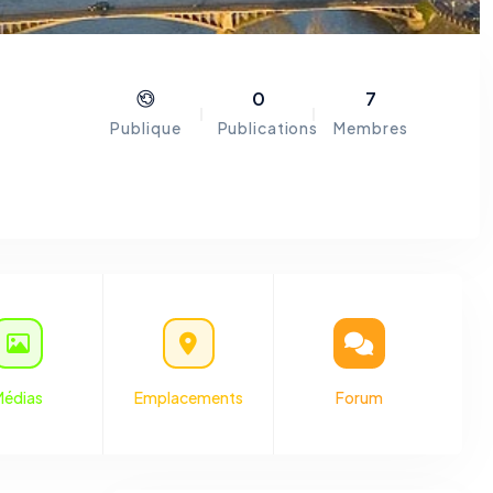
0
7
Publique
Publications
Membres
ance,
elle-
rce :
Médias
Emplacements
Forum