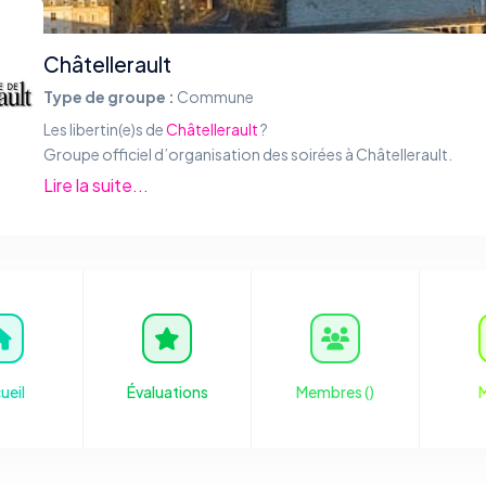
Châtellerault
Type de groupe :
Commune
Les libertin(e)s de
Châtellerault
?
Groupe officiel d’organisation des soirées à Châtellerault.
Châtellerault est une commune du Centre-Ouest de la Fr
Lire la suite...
située dans le département de la Vienne en région Nouv
Aquitaine. Ses habitants se nomment les Châtelleraudais. Sou
Google Map
/
Wikipédia
.
ueil
Évaluations
Membres (
)