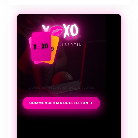
❤️‍🔥
LE JEU LIBERTIN
Collectionnez, échangez, discutez
et surtout frissonnez...
COMMENCER MA COLLECTION →