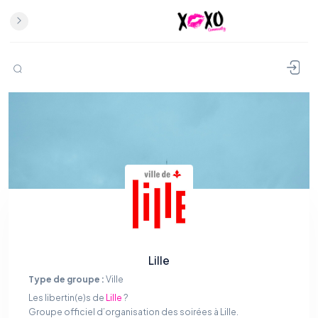
Lille
Type de groupe :
Ville
Les libertin(e)s de
Lille
?
Groupe officiel d’organisation des soirées à Lille.