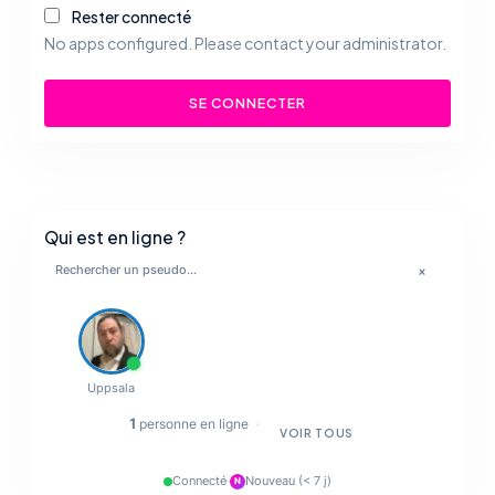
Rester connecté
No apps configured. Please contact your administrator.
SE CONNECTER
Qui est en ligne ?
×
💋
🔥
Uppsala
✨
1
personne en ligne
·
VOIR TOUS
💋
Connecté
·
Nouveau (< 7 j)
N