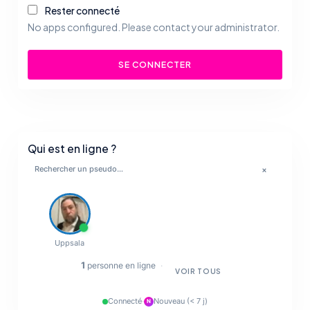
Rester connecté
No apps configured. Please contact your administrator.
SE CONNECTER
Qui est en ligne ?
×
💋
🔥
Uppsala
✨
1
personne en ligne
·
VOIR TOUS
💋
Connecté
·
Nouveau (< 7 j)
N