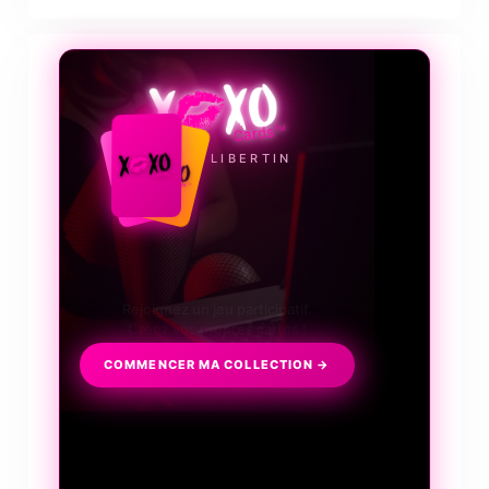
❤️‍🔥
LE JEU LIBERTIN
Collectionnez, échangez, discutez
et surtout frissonnez...
COMMENCER MA COLLECTION →