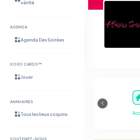
vérifié
AGENDA
Agenda Des Soirées
XOXO CARDS™
Jouer
ANNUAIRES
Acc
Tous les lieux coquins
SOUTENEZ-NOUS