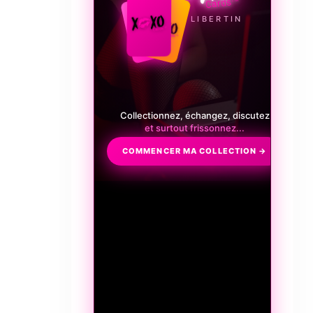
et de
LE JEU LIBERTIN
Collectionnez, échangez, discutez
et surtout frissonnez...
COMMENCER MA COLLECTION →