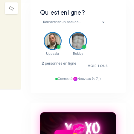
it de
oments
Qui est en ligne ?
×
ce de
tique
la vie
💋
ts de
ible à
Uppsala
Robby
🔥
 vous
2
personnes en ligne
·
 pour
VOIR TOUS
✨
raison
Connecté
·
Nouveau (< 7 j)
toute
N
💋
te de
❤️‍🔥
ns le
 vous
 vous
votre
ir et