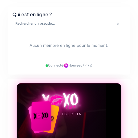
Qui est en ligne ?
×
💋
🔥
Aucun membre en ligne pour le moment.
✨
Connecté
·
Nouveau (< 7 j)
N
💋
LE JEU LIBERTIN