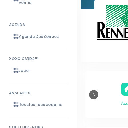
vérifié
AGENDA
Agenda Des Soirées
XOXO CARDS™
Jouer
ANNUAIRES
Acc
Tous les lieux coquins
SOUTENEZ-NOUS