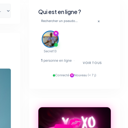
Qui est en ligne ?
×
N
Secret13
💋
1
personne en ligne
·
VOIR TOUS
❤️‍🔥
Connecté
·
Nouveau (< 7 j)
N
💋
🔥
✨