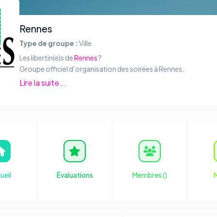
Rennes
Type de groupe :
Ville
Les libertin(e)s de
Rennes
?
Groupe officiel d’organisation des soirées à Rennes.
Rennes est une commune du Nord-Ouest de la France, chef-li
Lire la suite...
département d’Ille-et-Vilaine et de la région Bretagne. La vil
situe en Haute-Bretagne — partie orientale de la Bretagne —
confluence de l’Ille et de la Vilaine. Ses habitants sont appel
Rennais et les Rennaises. Source :
Google Map
/
Wikipédia
.
ueil
Évaluations
Membres (
)