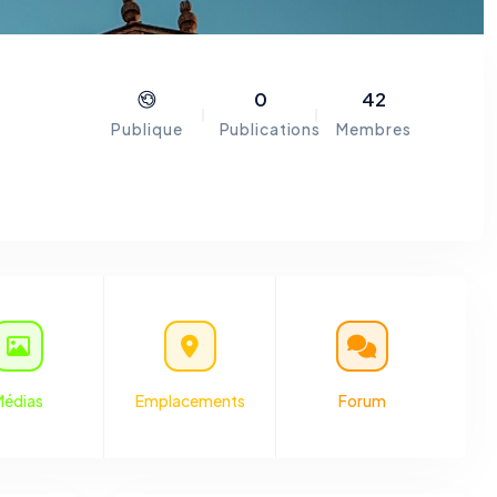
0
42
Publique
Publications
Membres
eu du
le se
 à la
és les
Médias
Emplacements
Forum