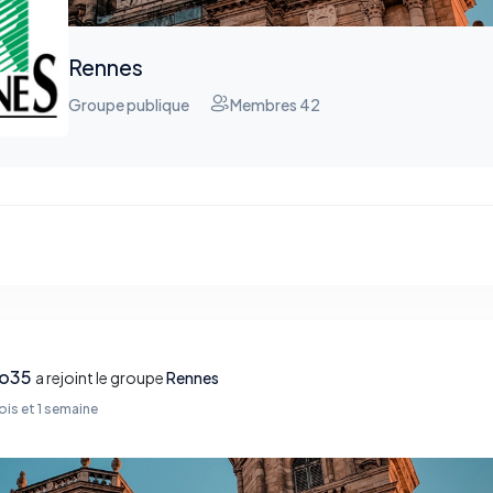
Rennes
Groupe publique
Membres 42
o35
a rejoint le groupe
Rennes
mois et 1 semaine