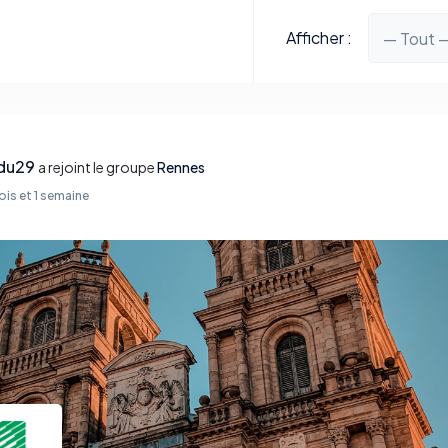
Afficher :
du29
a rejoint le groupe
Rennes
mois et 1 semaine