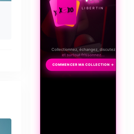
LE JEU LIBERTIN
Tentation, Frisson, Passion.
Et vous, jusqu'où irez-vous ?
COMMENCER MA COLLECTION →