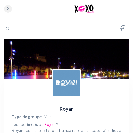
Royan
Type de groupe :
Ville
Les libertin(e)s de
Royan
?
Royan est une station balnéaire de la côte atlantique