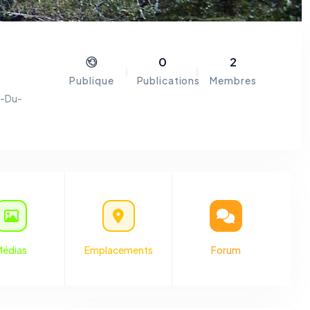
0
2
Publique
Publications
Membres
t-Du-
ns le
mmune
 sont
ogle
Médias
Emplacements
Forum