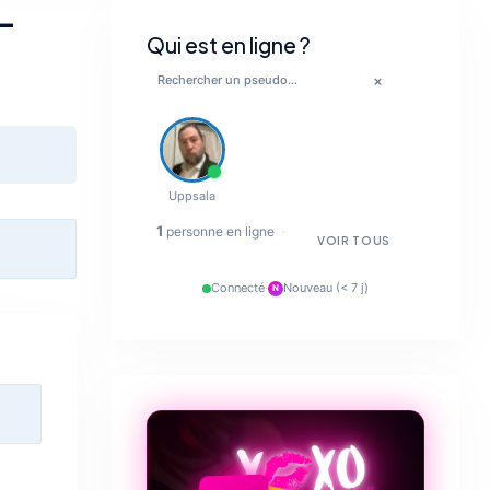
-
Qui est en ligne ?
×
💋
Uppsala
🔥
1
personne en ligne
·
VOIR TOUS
✨
Connecté
·
Nouveau (< 7 j)
N
💋
❤️‍🔥