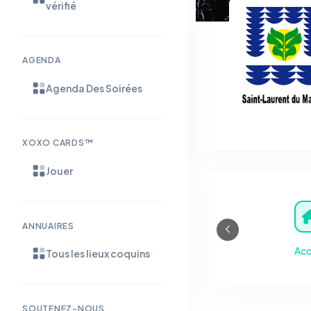
vérifié
AGENDA
Agenda Des Soirées
XOXO CARDS™
Jouer
ANNUAIRES
Acc
Tous les lieux coquins
SOUTENEZ-NOUS