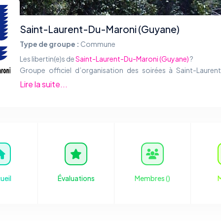
Saint-Laurent-Du-Maroni (Guyane)
Type de groupe :
Commune
Les libertin(e)s de
Saint-Laurent-Du-Maroni (Guyane)
?
Groupe officiel d’organisation des soirées à Saint-Lauren
Maroni (Guyane).
Lire la suite...
Saint-Laurent-du-Maroni est une commune française située da
département de la Guyane. En 2010, elle est la deuxième co
la plus peuplée de Guyane après
Cayenne
. Ses habitants
appelés les Saint-Laurentais et Saint-Laurentaises. Source :
Go
Map
/
Wikipédia
.
ueil
Évaluations
Membres (
)