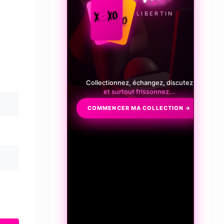
LE JEU LIBERTIN
Collectionnez, échangez, discutez
et surtout frissonnez...
COMMENCER MA COLLECTION →