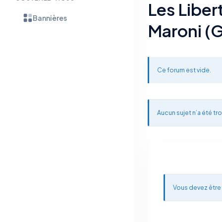
Les Liber
Bannières
Maroni (
Ce forum est vide.
Aucun sujet n’a été tro
Vous devez être