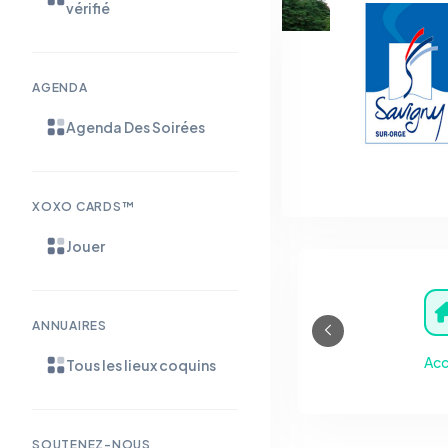
vérifié
AGENDA
Agenda Des Soirées
XOXO CARDS™
Jouer
ANNUAIRES
Acc
Tous les lieux coquins
SOUTENEZ-NOUS