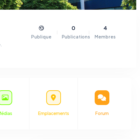
0
4
Publique
Publications
Membres
.
-neuf
ne en
y-sur-
al et
ur du
vée du
dia
.
Médias
Emplacements
Forum