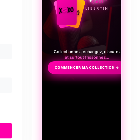
LE JEU LIBERTIN
Collectionnez, échangez, discutez
et surtout frissonnez...
COMMENCER MA COLLECTION →