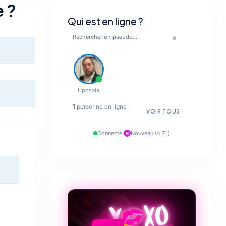
 ?
Qui est en ligne ?
×
💋
Uppsala
🔥
1
personne en ligne
·
VOIR TOUS
✨
Connecté
·
Nouveau (< 7 j)
N
💋
❤️‍🔥