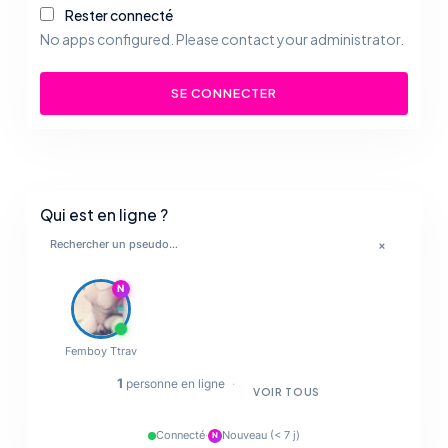
Rester connecté
No apps configured. Please contact your administrator.
SE CONNECTER
Qui est en ligne ?
×
💋
N
🔥
Femboy Ttrav
✨
1
personne en ligne
·
VOIR TOUS
💋
Connecté
·
Nouveau (< 7 j)
N