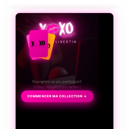
❤️‍🔥
LE JEU LIBERTIN
Collectionnez, échangez, discutez
et surtout frissonnez...
COMMENCER MA COLLECTION →