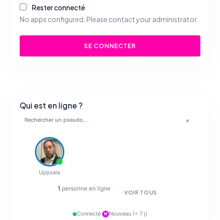
Rester connecté
No apps configured. Please contact your administrator.
SE CONNECTER
Qui est en ligne ?
×
💋
🔥
Uppsala
✨
1
personne en ligne
·
VOIR TOUS
💋
Connecté
·
Nouveau (< 7 j)
N