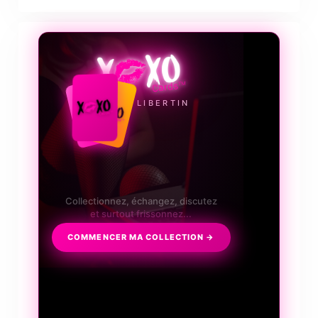
❤️‍🔥
LE JEU LIBERTIN
Collectionnez, échangez, discutez
et surtout frissonnez...
COMMENCER MA COLLECTION →