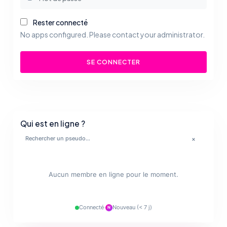
Rester connecté
No apps configured. Please contact your administrator.
SE CONNECTER
Qui est en ligne ?
💋
×
🔥
✨
Aucun membre en ligne pour le moment.
💋
Connecté
·
Nouveau (< 7 j)
N
❤️‍🔥