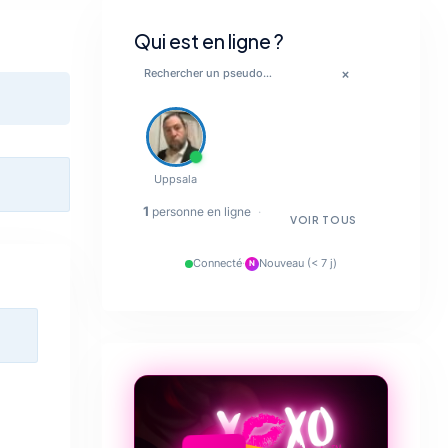
Qui est en ligne ?
×
💋
Uppsala
🔥
1
personne en ligne
·
VOIR TOUS
✨
Connecté
·
Nouveau (< 7 j)
N
💋
❤️‍🔥