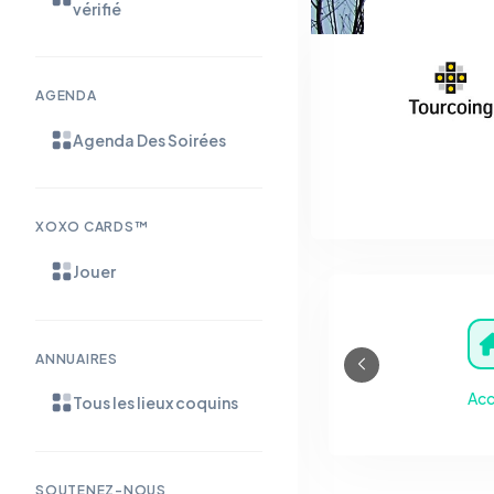
vérifié
AGENDA
Agenda Des Soirées
XOXO CARDS™
Jouer
ANNUAIRES
Acc
Tous les lieux coquins
SOUTENEZ-NOUS