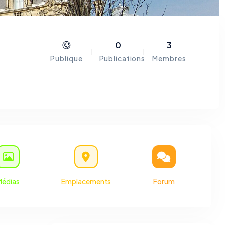
0
3
Publique
Publications
Membres
ement
u 1er
région
 chef-
Médias
Emplacements
Forum