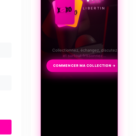
LE JEU LIBERTIN
Collectionnez, échangez, discutez
et surtout frissonnez...
COMMENCER MA COLLECTION →