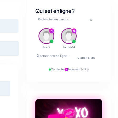
Qui est en ligne ?
×
N
N
💋
desirX
Toimoi14
🔥
2
personnes en ligne
·
VOIR TOUS
✨
Connecté
·
Nouveau (< 7 j)
N
💋
❤️‍🔥