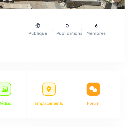
0
6
Publique
Publications
Membres
e, au
re en
l’une
place
 et le
s, est
rce :
Médias
Emplacements
Forum