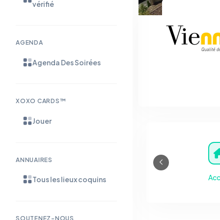
vérifié
AGENDA
Agenda Des Soirées
XOXO CARDS™
Jouer
ANNUAIRES
Acc
Tous les lieux coquins
SOUTENEZ-NOUS