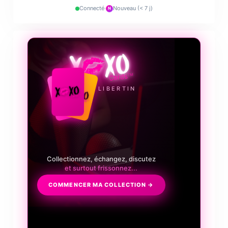
Connecté
·
Nouveau (< 7 j)
N
❤️‍🔥
LE JEU LIBERTIN
Collectionnez, échangez, discutez
et surtout frissonnez...
COMMENCER MA COLLECTION →