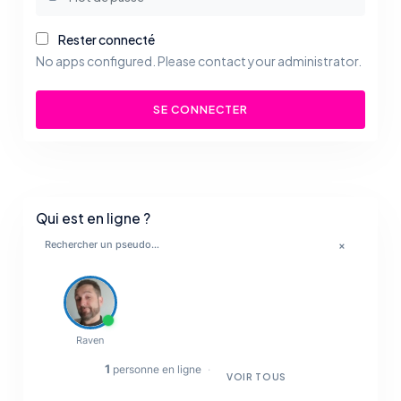
Rester connecté
No apps configured. Please contact your administrator.
SE CONNECTER
Qui est en ligne ?
×
💋
🔥
Raven
✨
1
personne en ligne
·
VOIR TOUS
💋