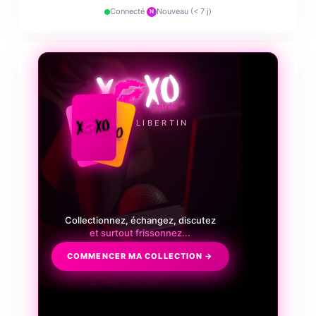
Connecté
·
Nouveau (< 7 j)
N
❤️‍🔥
LE JEU LIBERTIN
Collectionnez, échangez, discutez
et surtout frissonnez...
COMMENCER MA COLLECTION →