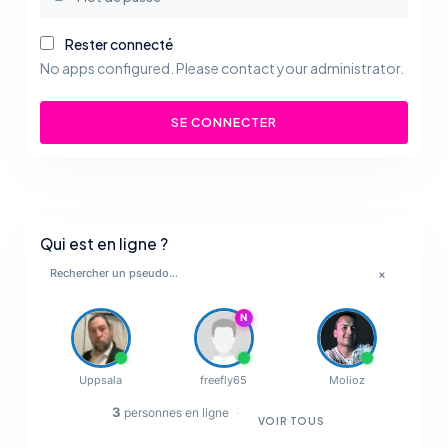
Rester connecté
No apps configured. Please contact your administrator.
SE CONNECTER
Qui est en ligne ?
×
💋
N
🔥
✨
Uppsala
freefly65
Molioz
3
personnes en ligne
·
VOIR TOUS
💋