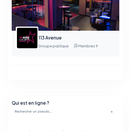
113 Avenue
Groupe publique
Membres 9
🔥
Qui est en ligne ?
×
✨
💋