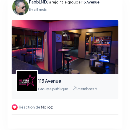
FabbLMDJ
a rejoint le groupe
113 Avenue
il y a 5 mois
113 Avenue
Groupe publique
Membres 9
Réaction de
Molioz