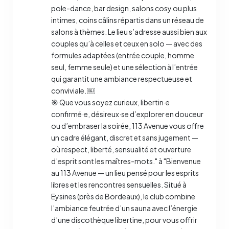
pole-dance, bar design, salons cosy ou plus
intimes, coins câlins répartis dans un réseau de
salons à thèmes. Le lieu s’adresse aussi bien aux
couples qu’à celles et ceux en solo — avec des
formules adaptées (entrée couple, homme
seul, femme seule) et une sélection à l’entrée
qui garantit une ambiance respectueuse et
conviviale. ￼
🎯 Que vous soyez curieux, libertin·e
confirmé·e, désireux·se d’explorer en douceur
ou d’embraser la soirée, 113 Avenue vous offre
un cadre élégant, discret et sans jugement —
où respect, liberté, sensualité et ouverture
d’esprit sont les maîtres-mots." à "Bienvenue
au 113 Avenue — un lieu pensé pour les esprits
libres et les rencontres sensuelles. Situé à
Eysines (près de Bordeaux), le club combine
l’ambiance feutrée d’un sauna avec l’énergie
d’une discothèque libertine, pour vous offrir