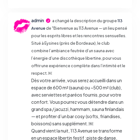
admin
a changé la description du groupe
113
Avenue
de "Bienvenue au 113 Avenue — un lieu pensé
pour les esprits libres et les rencontres sensuelles.
Situé à Eysines (près de Bordeaux), le club
combine l’ambiance feutrée d’un sauna avec
l’énergie d’une discothèque libertine, pour vous
offrir une expérience complète dans l’intimité et le
respect. ￼
Dès votre arrivée, vous serez accueilli dans un
espace de 600 m² (sauna) ou ~500 m² (club),
avec serviettes et paréos fournis, pour votre
confort. Vous pourrez vous détendre dans un
grand spa / jacuzzi, hammam, sauna finlandais
— et profiter d’un bar cosy (softs, friandises,
boissons) sans supplément. ￼
Quand vient la nuit, 113 Avenue se transforme
en un espace libertin festif : piste de danse,