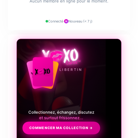
Aucun membre en ligne pour le moment.
❤️‍🔥
Connecté
·
Nouveau (< 7 j)
N
💋
LE JEU LIBERTIN
Complétez des séries ou des puzzles,
gagnez des cadeaux exclusifs.
COMMENCER MA COLLECTION →