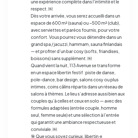
une expérience complète dans l’intimité et le
respect. ￼
Dès votre arrivée, vous serez accueilli dans un
espace de 600 m² (sauna) ou ~500 m² (club),
avec serviettes et paréos fournis, pour votre
confort. Vous pourrez vous détendre dans un
grand spa / jacuzzi, hammam, sauna finlandais
— et profiter d’un bar cosy (softs, friandises,
boissons) sans supplément. ￼
Quand vient la nuit, 113 Avenue se transforme
en un espace libertin festif : piste de danse,
pole-dance, bar design, salons cosy ou plus
intimes, coins câlins répartis dans un réseau de
salons à thèmes. Le lieu s’adresse aussi bien aux
couples qu’à celles et ceux en solo — avec des
formules adaptées (entrée couple, homme
seul, femme seule) et une sélection à l’entrée
qui garantit une ambiance respectueuse et
conviviale. ￼
🎯 Que vous soyez curieux, libertin·e